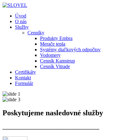
Úvod
O nás
Služby
Cenníky
Produkty Embra
Merače tepla
Systémy diaľkových odpočtov
Vodomery
Cenník Kamstrup
Cenník Vitrade
Certifikáty
Kontakt
Formulár
Poskytujeme nasledovné služby
_______________________________