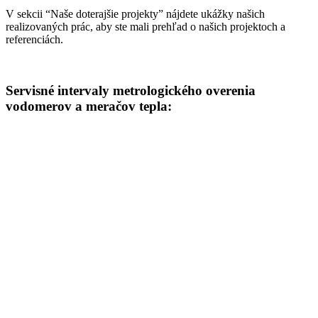
V sekcii “Naše doterajšie projekty” nájdete ukážky našich
realizovaných prác, aby ste mali prehľad o našich projektoch a
referenciách.
Servisné intervaly metrologického overenia
vodomerov a meračov tepla:
Domové a priemyselné vodomery na studenú vodu
Domové a priemyselné vodomery na teplú vodu
Bytové vodomery na studenú a teplú vodu
Merače tepla a ich členy